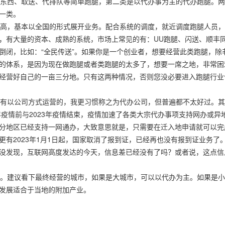
东西、取送、代排队等简单跑腿，第二类是以代办事为主的代办跑腿。两
一类。
高，基本以全国的形式展开业务。配合系统的调度，就近调度跑腿人员，
，有大量的资本、成熟的系统，市场上常见的有：UU跑腿、闪送、顺丰
倒闭，比如：“全民传送”。如果你是一个创业者，想要经营此类跑腿，除
的体系，是因为现在做跑腿或者类跑腿的太多了，想要一席之地，非常困
经营好自己的一亩三分地。只有这两种情况，否则您没必要进入跑腿行业
有以公司方式运营的，我更习惯称之为代办公司，但普遍都不太好过。其
年疫情前与2023年疫情结束，疫情加速了各类大宗代办事项支持网办或异
分地区已经支持一网通办，大致意思就是，只需要在迁入地申请就可以完
有2023年1月1日起，国家取消了报到证，已经再也没有报到证业务了
没发现，互联网高度发达的今天，信息差已经没有了吗？或者说，这点信
。建议看下最终经营的城市，如果是大城市，可以以代办为主。如果是小
发展适合于当地的附加产业。