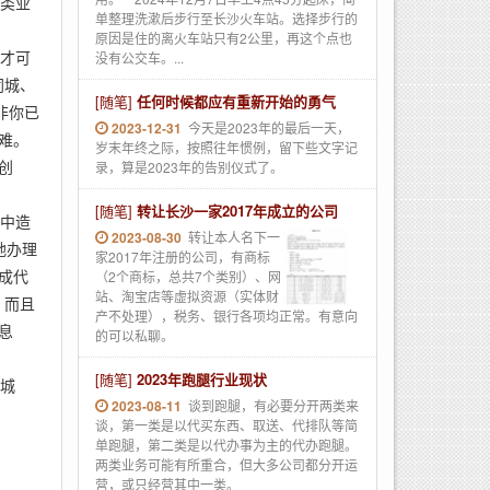
类业
单整理洗漱后步行至长沙火车站。选择步行的
原因是住的离火车站只有2公里，再这个点也
才可
没有公交车。...
同城、
[随笔]
任何时候都应有重新开始的勇气
非你已
2023-12-31
今天是2023年的最后一天，
难。
岁末年终之际，按照往年惯例，留下些文字记
创
录，算是2023年的告别仪式了。
[随笔]
转让长沙一家2017年成立的公司
中造
2023-08-30
转让本人名下一
地办理
家2017年注册的公司，有商标
成代
（2个商标，总共7个类别）、网
站、淘宝店等虚拟资源（实体财
。而且
产不处理），税务、银行各项均正常。有意向
息
的可以私聊。
[随笔]
2023年跑腿行业现状
城
2023-08-11
谈到跑腿，有必要分开两类来
谈，第一类是以代买东西、取送、代排队等简
单跑腿，第二类是以代办事为主的代办跑腿。
两类业务可能有所重合，但大多公司都分开运
营，或只经营其中一类。