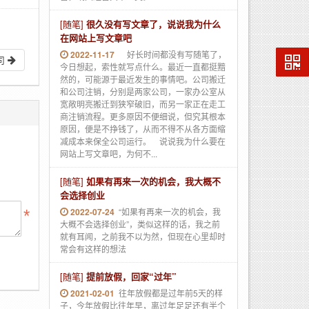
[随笔]
很久没有写文章了，说说我为什么
在网站上写文章吧
2022-11-17
好长时间都没有写随笔了，
司
今日想起，索性就写点什么。最近一直都挺黯
然的，可能源于最近发生的事情吧。公司搬迁
和公司注销，分别是两家公司，一家办公室从
宽敞明亮搬迁到狭窄破旧，而另一家正在走工
商注销流程。更多原因不便细说，但究其根本
原因，便是不挣钱了，从而不得不从各方面缩
减成本来保全公司运行。 说说我为什么要在
网站上写文章吧，为何不...
[随笔]
如果有再来一次的机会，我大概不
会选择创业
2022-07-24
“如果有再来一次的机会，我
大概不会选择创业”，类似这样的话，我之前
就有耳闻，之前我不以为然，但现在心里却时
常会有这样的想法
[随笔]
提前放假，回家“过年”
2021-02-01
往年放假都是过年前5天的样
子，今年放假比往年早，离过年足足还有半个