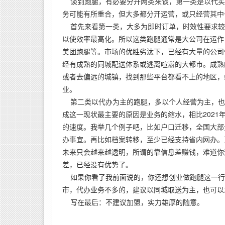
谈到跑腿，有必要分开两类来谈，第一类是以代买
务可能有所重合，但大多都分开运营，或只经营其中
首先来看第一类，大多为即时订单，时效性要求较
以使效率最高化。所以这类跑腿通常是大公司在运作
美团跑腿等。市场的优胜劣汰下，已经有大量的公司
经有成熟的同城配送体系或逃离喧嚣的大都市。成熟
或者去偏远的城镇，找到那些平台都看不上的地区，
业。
第二类以代办为主的跑腿，多以个人经营为主，也
成这一现状最主要的原因是业务的缩水，相比2021
的速度。我举几个例子吧，比如户口迁移，全国大部
办事宜。再比如档案转移，至少已经支持省内网办。更
未来只会越来越透明，所谓的靠信息差赚钱，难道你
差，已经没有优势了。
如果你看了我前面说的，你还想创业做跑腿这一行
市，代办业务不多的，建议以同城取送为主，也可以
写在最后：不建议加盟，实力雄厚的随意。