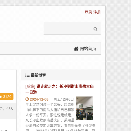
登录
注册
网站首页
最新博客
[随笔]
说走就走之：长沙到衡山南岳大庙
一日游
3120
2024-12-08
周五12月6日
早上突然闪过一个念头，想去衡
合，但大
山山脚下的南岳大庙给自己和家
人求一份平安。索性说走就走，
从长沙出发到南岳大庙，采用最
经济的公交加火车方案，看最终花费了多少费
用。 2024年12月7日早上4点45分起床，简