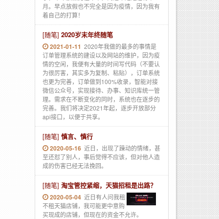
月。早点放假也不完全是因为疫情，因为我有
着自己的打算！
[随笔]
2020岁末年终随笔
2021-01-11
2020年我做的最多的事情是
订单管理系统的建设以及网站的维护，因为疫
情的空闲，我便有大量的时间写代码（不要认
为很厉害，其实多为复制、粘贴），订单系统
也更为完善，订单做到100%收录，智能对接
微信公众号，实现接待、办事、知识库统一管
理。需求在不断变化的同时，系统也在逐步的
完善。我们将决定2021年起，逐步开放部分
api接口，以便于共享。
[随笔]
慎言、慎行
2020-05-16
近日，出现了躁动的情绪，甚
至还怼了别人，事后觉得不应该，但对他人造
成的伤害已经无法挽回。
[随笔]
淘宝管控紧缩，天猫招租是出路？
2020-05-04
近日有人问我租
不租天猫店铺，我可能更中意购
买现成的店铺，但现在的资金不允许。