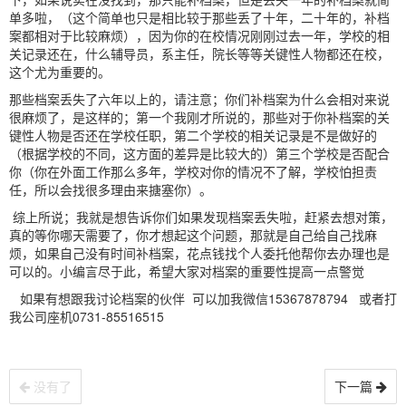
单多啦，（这个简单也只是相比较于那些丢了十年，二十年的，补档
案都相对于比较麻烦），因为你的在校情况刚刚过去一年，学校的相
关记录还在，什么辅导员，系主任，院长等等关键性人物都还在校，
这个尤为重要的。
那些档案丢失了六年以上的，请注意；你们补档案为什么会相对来说
很麻烦了，是这样的；第一个我刚才所说的，那些对于你补档案的关
键性人物是否还在学校任职，第二个学校的相关记录是不是做好的
（根据学校的不同，这方面的差异是比较大的）第三个学校是否配合
你（你在外面工作那么多年，学校对你的情况不了解，学校怕担责
任，所以会找很多理由来搪塞你）。
综上所说；我就是想告诉你们如果发现档案丢失啦，赶紧去想对策，
真的等你哪天需要了，你才想起这个问题，那就是自己给自己找麻
烦，如果自己没有时间补档案，花点钱找个人委托他帮你去办理也是
可以的。小编言尽于此，希望大家对档案的重要性提高一点警觉
如果有想跟我讨论档案的伙伴 可以加我微信15367878794 或者打
我公司座机0731-85516515
没有了
下一篇