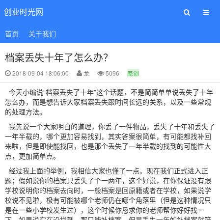
创业时光网
首页
关于我们
档案丢失十年了怎么办？
2018-09-04 18:06:00
龙
5096
原创
今天小编说“档案丢失了十年”这个话题，不是简简单单说丢失了十年
怎么办，而是想告诉大家档案丢失跟时间长远的关系，以及一些常规
的处理方法。
我先说一个大家明白的道理，你丢了一件物品，丢失了十年和丢失了
一年半载的，哪个更加容易找到，其实答案很简单，有可能都找补回
来啦，但是即使能找回，也是那个丢失了一年半载的找到的可能性大
点，更加简单点。
经过我上面的举例，我相信大家也懂了一点。现在我们正式进入正
题；假如说你的档案只丢失了个一两年，这个好说，在你保证没有跟
学校说明你的档案去向时，一般档案是回原籍或者在学校，如果说学
校说不见啦，极有可能被哪个老师仍在哪个角落里（但是这种情况只
是在一些小学校发生过），这个时候你恳求你的老师帮你好好找一
下，如果说实在没找到，那只能补档案，但是丢失一年的补档案就简